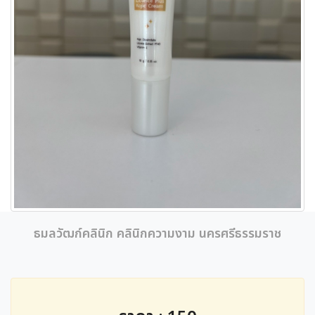
ธมลวัฒก์คลินิก คลินิกความงาม นครศรีธรรมราช