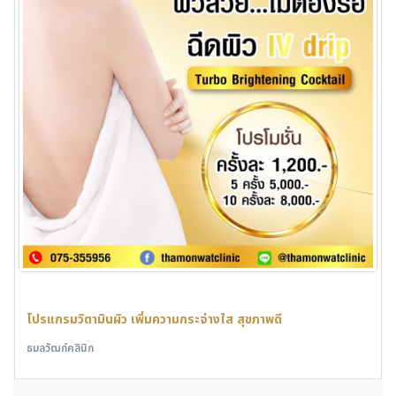
โปรแกรมวิตามินผิว เพิ่มความกระจ่างใส สุขภาพดี
ธมลวัฒก์คลินิก