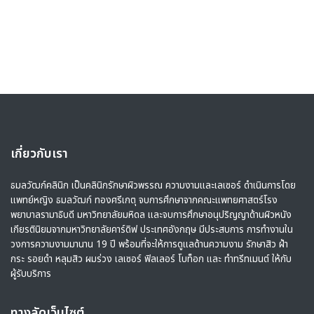
เกี่ยวกับเรา
ธมลวัฒก์คลินิก เป็นคลินิกรักษาผิวพรรณ ความงามและเลเซอร์ ดำเนินการโดย
แพทย์หญิง ธมลวัฒก์ ทองศรีเกตุ จบการศึกษาจากคณะแพทยศาสตร์โรง
พยาบาลรามาธิบดี มหาวิทยาลัยมหิดล และจบการศึกษาอนุปริญญาด้านผิวหนัง
เกียรตินิยมจากมหาวิทยาลัยคาร์ดิฟ ประเทศอังกฤษ มีประสบการ การทำงานใน
วงการความงามมานาน 19 ปี พร้อมที่จะให้การดูแลด้านความงาม รักษาสิว ฝ้า
กระ รอยดำ หลุมสิว ผมร่วง เลเซอร์ ฟิลเลอร์ โบท็อก และ ทำทรีทเมนต์ ให้กับ
ผู้รับบริการ
ทางลัดเว็บไซต์