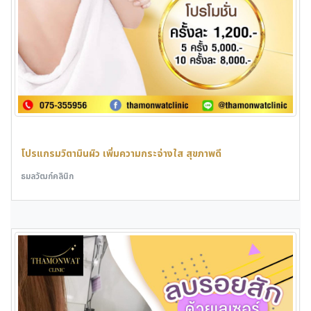
โปรแกรมวิตามินผิว เพิ่มความกระจ่างใส สุขภาพดี
ธมลวัฒก์คลินิก