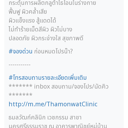
กระตุ้นการผลิตกลูต้าไธโอนในร่างกาย
ฟื้นฟู ผิวคล้ำเสีย
ผิวแข็งแรง สู้แดดได้
ไม่ทำร้ายเม็ดสีผิว ผิวไม่บาง
ปลอดภัย ผิวกระจ่างใส สุขภาพดี
#
จองด่วน
ก่อนหมดโปรน๊า?
-----------
#
โทรสอบถามรายละเอียดเพิ่มเติม
******* inbox สอบถาม/จองโปร/นัดคิว
*******
http://m.me/ThamonwatClinic
ธมลวัฒก์คลินิก เวชกรรม สาขา
นครศรีธรรมราช ณ อาคารพาณิชย์หมู่บ้าน