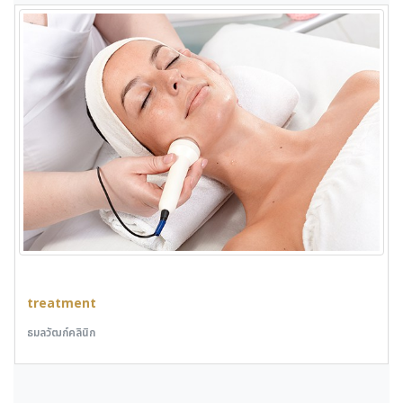
treatment
ธมลวัฒก์คลินิก