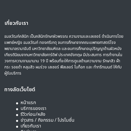
เกี่ยวกับเรา
ธมลวัฒก์คลินิก เป็นคลินิกรักษาผิวพรรณ ความงามและเลเซอร์ ดำเนินการโดย
แพทย์หญิง ธมลวัฒก์ ทองศรีเกตุ จบการศึกษาจากคณะแพทยศาสตร์โรง
พยาบาลรามาธิบดี มหาวิทยาลัยมหิดล และจบการศึกษาอนุปริญญาด้านผิวหนัง
เกียรตินิยมจากมหาวิทยาลัยคาร์ดิฟ ประเทศอังกฤษ มีประสบการ การทำงานใน
วงการความงามมานาน 19 ปี พร้อมที่จะให้การดูแลด้านความงาม รักษาสิว ฝ้า
กระ รอยดำ หลุมสิว ผมร่วง เลเซอร์ ฟิลเลอร์ โบท็อก และ ทำทรีทเมนต์ ให้กับ
ผู้รับบริการ
ทางลัดเว็บไซต์
หน้าแรก
บริการของเรา
รีวิวก่อน/หลัง
ข่าวสาร / กิจกรรม / โปรโมชั่น
เกี่ยวกับเรา