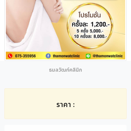
ธมลวัฒก์คลินิก
ราคา :