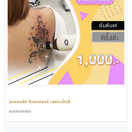
ลบรอยสัก ด้วยเลเซอร์ เฉพาะเม็ดสี
ธมลวัฒก์คลินิก