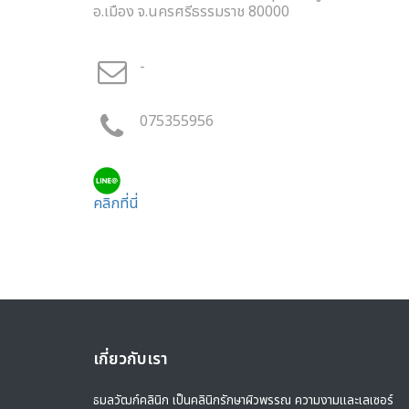
อ.เมือง จ.นครศรีธรรมราช 80000
-
075355956
คลิกที่นี่
เกี่ยวกับเรา
ธมลวัฒก์คลินิก เป็นคลินิกรักษาผิวพรรณ ความงามและเลเซอร์