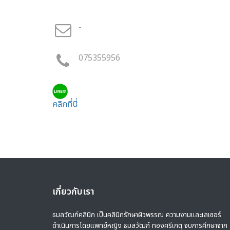
-
075355956
คลิกที่นี่
เกี่ยวกับเรา
ธมลวัฒก์คลินิก เป็นคลินิกรักษาผิวพรรณ ความงามและเลเซอร์
ดำเนินการโดยแพทย์หญิง ธมลวัฒก์ ทองศรีเกตุ จบการศึกษาจาก