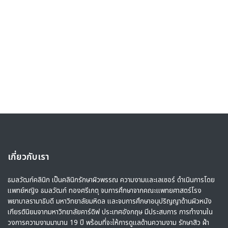
เกี่ยวกับเรา
ธมลวัฒก์คลินิก เป็นคลินิกรักษาผิวพรรณ ความงามและเลเซอร์ ดำเนินการโดย
แพทย์หญิง ธมลวัฒก์ ทองศรีเกตุ จบการศึกษาจากคณะแพทยศาสตร์โรง
พยาบาลรามาธิบดี มหาวิทยาลัยมหิดล และจบการศึกษาอนุปริญญาด้านผิวหนัง
เกียรตินิยมจากมหาวิทยาลัยคาร์ดิฟ ประเทศอังกฤษ มีประสบการ การทำงานใน
วงการความงามมานาน 19 ปี พร้อมที่จะให้การดูแลด้านความงาม รักษาสิว ฝ้า