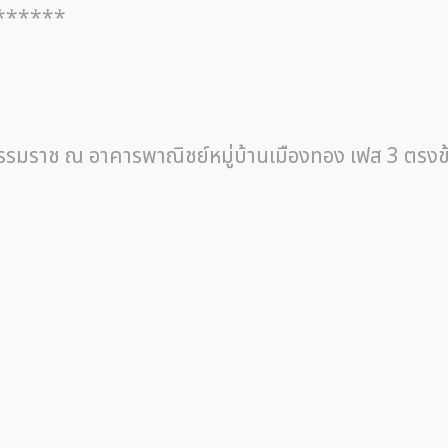
*******
รรมราช ณ อาคารพาณิชย์หมู่บ้านเมืองทอง เฟส 3 ตรงข