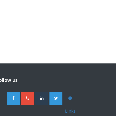
ollow us
Links