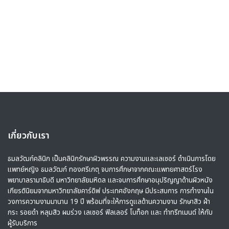
เกี่ยวกับเรา
ธมลวัฒก์คลินิก เป็นคลินิกรักษาผิวพรรณ ความงามและเลเซอร์ ดำเนินการโดย
แพทย์หญิง ธมลวัฒก์ ทองศรีเกตุ จบการศึกษาจากคณะแพทยศาสตร์โรง
พยาบาลรามาธิบดี มหาวิทยาลัยมหิดล และจบการศึกษาอนุปริญญาด้านผิวหนัง
เกียรตินิยมจากมหาวิทยาลัยคาร์ดิฟ ประเทศอังกฤษ มีประสบการ การทำงานใน
วงการความงามมานาน 19 ปี พร้อมที่จะให้การดูแลด้านความงาม รักษาสิว ฝ้า
กระ รอยดำ หลุมสิว ผมร่วง เลเซอร์ ฟิลเลอร์ โบท็อก และ ทำทรีทเมนต์ ให้กับ
ผู้รับบริการ