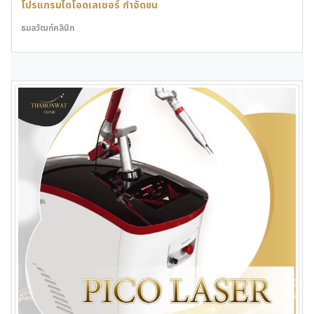
โปรแกรมไดโอดเลเซอร์ กำจัดขน
ธมลวัฒก์คลินิก