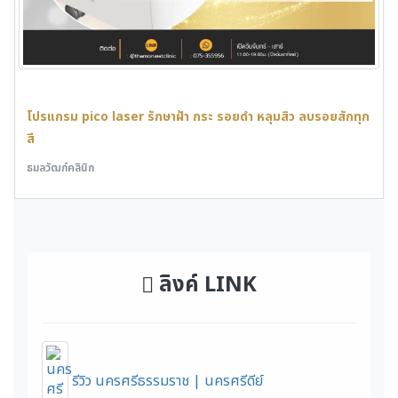
โปรแกรม pico laser รักษาฝ้า กระ รอยดำ หลุมสิว ลบรอยสักทุก
สี
ธมลวัฒก์คลินิก
ลิงค์ LINK
รีวิว นครศรีธรรมราช | นครศรีดีย์