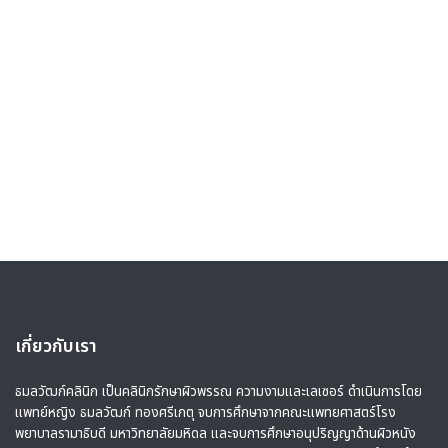
เกี่ยวกับเรา
ธมลวัฒก์คลินิก เป็นคลินิกรักษาผิวพรรณ ความงามและเลเซอร์ ดำเนินการโดย
แพทย์หญิง ธมลวัฒก์ ทองศรีเกตุ จบการศึกษาจากคณะแพทยศาสตร์โรง
พยาบาลรามาธิบดี มหาวิทยาลัยมหิดล และจบการศึกษาอนุปริญญาด้านผิวหนัง