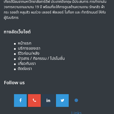
เกียรตินิยมจากมหาวิทยาลัยคาร์ดิฟ ประเทศอังกฤษ มีประสบการ การทำงานใน
วงการความงามมานาน 19 ปี พร้อมที่จะให้การดูแลด้านความงาม รักษาสิว ฝ้า
กระ รอยดำ หลุมสิว ผมร่วง เลเซอร์ ฟิลเลอร์ โบท็อก และ ทำทรีทเมนต์ ให้กับ
ผู้รับบริการ
ทางลัดเว็บไซต์
หน้าแรก
บริการของเรา
รีวิวก่อน/หลัง
ข่าวสาร / กิจกรรม / โปรโมชั่น
เกี่ยวกับเรา
ติดต่อเรา
Follow us
Links